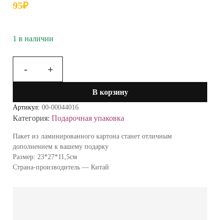
95
₽
1 в наличии
-
+
Количество
товара
В корзину
Пакет
ламинированный
Артикул:
00-00044016
"С
Категория:
Подарочная упаковка
днем
Защитника
Пакет из ламинированного картона станет отличным
Отечества,
дополнением к вашему подарку
23
Размер: 23*27*11,5см
февраля"
Страна-производитель — Китай
2557316