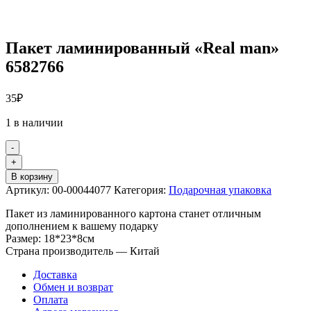
Пакет ламинированный «Real man»
6582766
35
₽
1 в наличии
-
Количество
+
товара
В корзину
Пакет
Артикул:
00-00044077
Категория:
Подарочная упаковка
ламинированный
"Real
Пакет из ламинированного картона станет отличным
man"
дополнением к вашему подарку
6582766
Размер: 18*23*8см
Страна производитель — Китай
Доставка
Обмен и возврат
Оплата