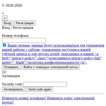
© 2020-2026
×
×
Вход
Регистрация
Вход / Регистрация
Номер телефона
Ваши личные данные будут использоваться для упрощения
вашей работы с сайтом, управления доступом к вашей
учётной записи и для других целей, описанных в нашей <a
href="/privacy-policy/" class="woocommerce-privacy-policy-link"
target="_blank">политика конфиденциальности</a>.
Отправить
Войти с помощью электронной почты
(x)
Активация
Security code
Активировать
Send code again
Изменить номер телефона?
Изменить адрес электронной
почты?