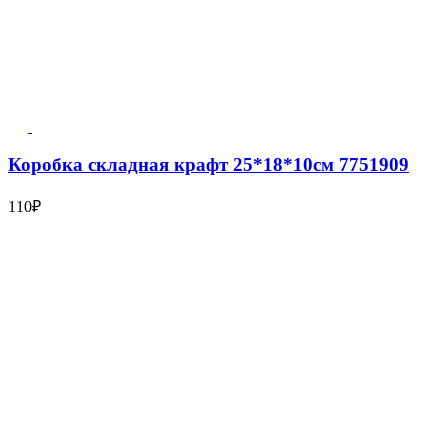
Коробка складная крафт 25*18*10см 7751909
110
₽