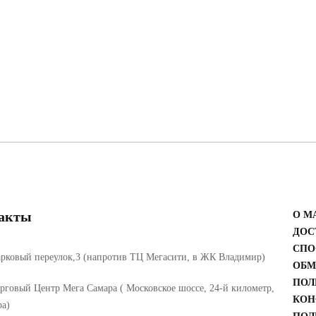
акты
О М
ДОС
СПО
рковый переулок,3 (напротив ТЦ Мегасити, в ЖК Владимир)
ОБМ
ПОЛ
рговый Центр Мега Самара ( Московское шоссе, 24-й километр,
КОН
ра)