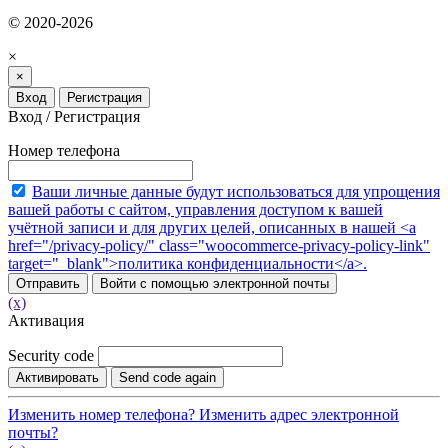
© 2020-2026
×
×
Вход
Регистрация
Вход / Регистрация
Номер телефона
Ваши личные данные будут использоваться для упрощения
вашей работы с сайтом, управления доступом к вашей
учётной записи и для других целей, описанных в нашей <a
href="/privacy-policy/" class="woocommerce-privacy-policy-link"
target="_blank">политика конфиденциальности</a>.
Отправить
Войти с помощью электронной почты
(x)
Активация
Security code
Активировать
Send code again
Изменить номер телефона?
Изменить адрес электронной
почты?