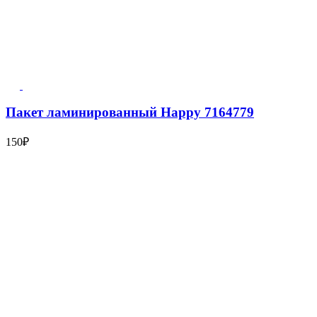
Пакет ламинированный Happy 7164779
150
₽
6