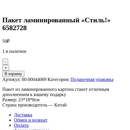
Пакет ламинированный «Стиль!»
6582728
50
₽
1 в наличии
-
Количество
+
товара
В корзину
Пакет
Артикул:
00-00044069
Категория:
Подарочная упаковка
ламинированный
"Стиль!"
Пакет из ламинированного картона станет отличным
6582728
дополнением к вашему подарку
Размер: 23*18*8см
Страна производитель — Китай
Доставка
Обмен и возврат
Оплата