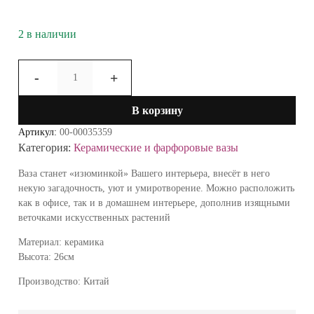
2 в наличии
Количество
-
+
товара
Ваза
В корзину
настольная
Лея
Артикул:
00-00035359
26см
Категория:
Керамические и фарфоровые вазы
79-
10
Ваза станет «изюминкой» Вашего интерьера, внесёт в него
СН11
некую загадочность, уют и умиротворение. Можно расположить
(белый)
как в офисе, так и в домашнем интерьере, дополнив изящными
веточками искусственных растений
Материал: керамика
Высота: 26см
Производство: Китай