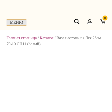
Skip
to
content
0
МЕНЮ
Главная страница
/
Каталог
/
Ваза настольная Лея 26см
79-10 СН11 (белый)