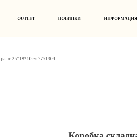
ОUTLET
НОВИНКИ
ИНФОРМАЦИ
крафт 25*18*10см 7751909
Коробка складн