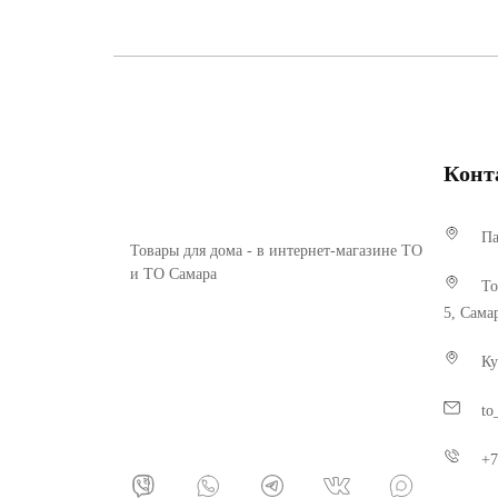
Конт
Па
Товары для дома - в интернет-магазине ТО
и ТО Самара
То
5, Сама
Ку
to
+7