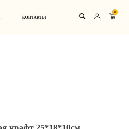
0
Я
КОНТАКТЫ
ая крафт 25*18*10см