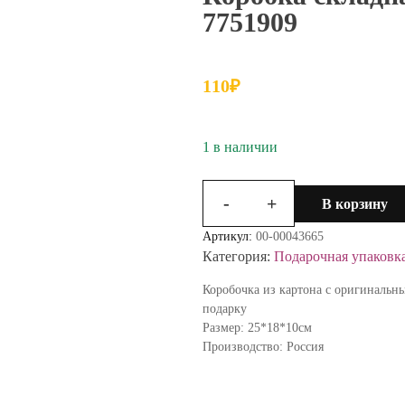
7751909
110
₽
1 в наличии
-
+
В корзину
Количество
товара
Артикул:
00-00043665
Коробка
Категория:
Подарочная упаковк
складная
крафт
Коробочка из картона с оригиналь
25*18*10см
подарку
7751909
Размер: 25*18*10см
Производство: Россия