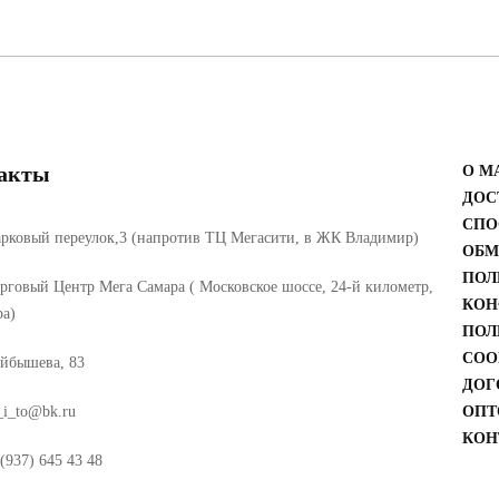
акты
О М
ДОС
СПО
рковый переулок,3 (напротив ТЦ Мегасити, в ЖК Владимир)
ОБМ
ПОЛ
рговый Центр Мега Самара ( Московское шоссе, 24-й километр,
КОН
ра)
ПОЛ
COO
йбышева, 83
ДОГ
_i_to@bk.ru
ОПТ
КОН
(937) 645 43 48