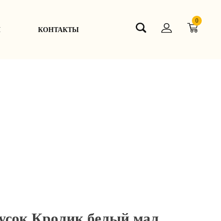
0
Я
КОНТАКТЫ
кусок Кролик белый мал