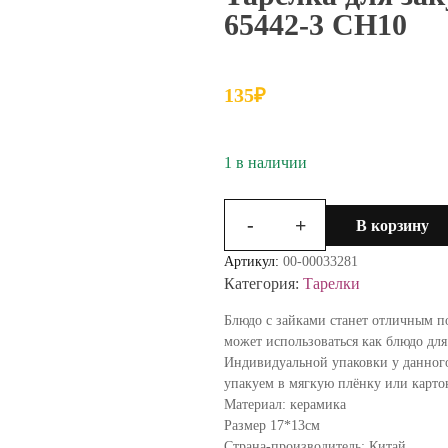
65442-3 СН10
135
₽
1 в наличии
-
+
В корзину
Количество
товара
Артикул:
00-00033281
Тарелка
Категория:
Тарелки
для
закусок
Блюдо с зайками станет отличным п
Кролик
может использоваться как блюдо для
белый
Индивидуальной упаковки у данного
мал
упакуем в мягкую плёнку или карто
65442-
Материал: керамика
3
Размер 17*13см
СН10
Страна-производитель: Китай