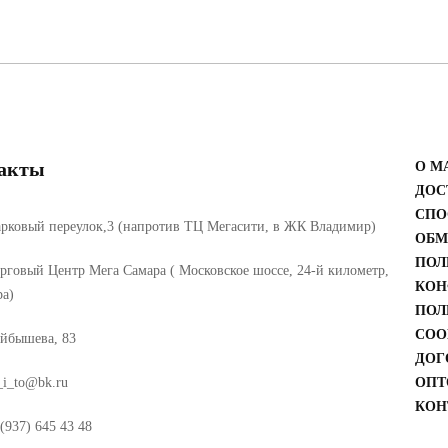
акты
О М
ДОС
СПО
рковый переулок,3 (напротив ТЦ Мегасити, в ЖК Владимир)
ОБМ
ПОЛ
рговый Центр Мега Самара ( Московское шоссе, 24-й километр,
КОН
ра)
ПОЛ
COO
йбышева, 83
ДОГ
_i_to@bk.ru
ОПТ
КОН
(937) 645 43 48