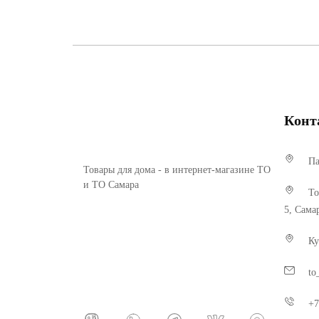
Конт
Па
Товары для дома - в интернет-магазине ТО
и ТО Самара
То
5, Сама
Ку
to
+7