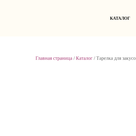
Skip
to
content
КАТАЛОГ
Главная страница
/
Каталог
/
Тарелка для закус