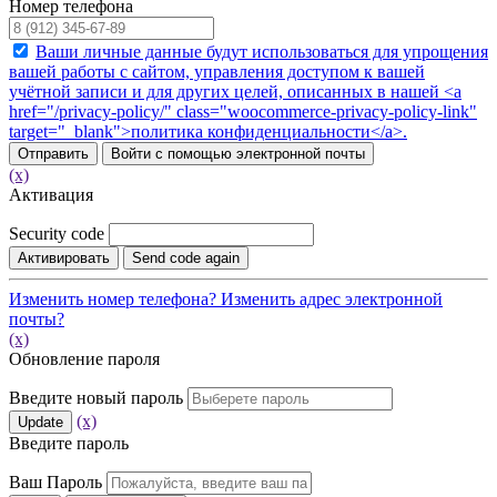
Номер телефона
Ваши личные данные будут использоваться для упрощения
вашей работы с сайтом, управления доступом к вашей
учётной записи и для других целей, описанных в нашей <a
href="/privacy-policy/" class="woocommerce-privacy-policy-link"
target="_blank">политика конфиденциальности</a>.
Отправить
Войти с помощью электронной почты
(x)
Активация
Security code
Активировать
Send code again
Изменить номер телефона?
Изменить адрес электронной
почты?
(x)
Обновление пароля
Введите новый пароль
(x)
Update
Введите пароль
Ваш Пароль