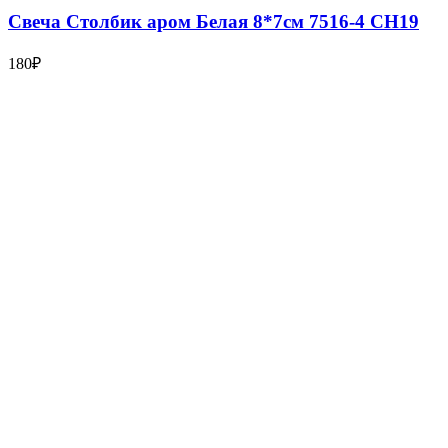
Свеча Столбик аром Белая 8*7см 7516-4 СН19
180
₽
5