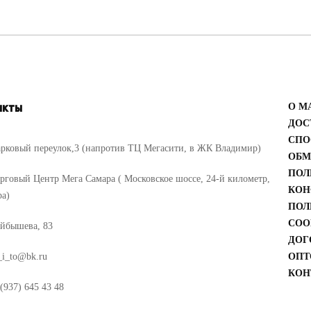
акты
О М
ДОС
СПО
рковый переулок,3 (напротив ТЦ Мегасити, в ЖК Владимир)
ОБМ
ПОЛ
рговый Центр Мега Самара ( Московское шоссе, 24-й километр,
КОН
ра)
ПОЛ
COO
йбышева, 83
ДОГ
_i_to@bk.ru
ОПТ
КОН
(937) 645 43 48