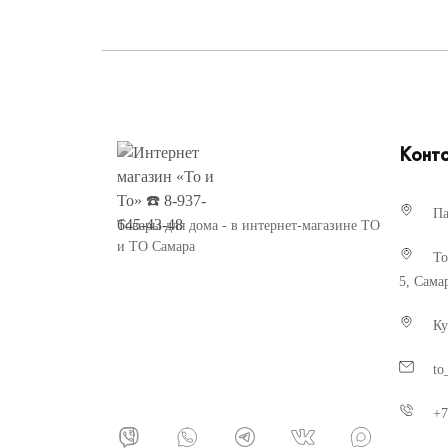
Конт
Па
Товары для дома - в интернет-магазине ТО
и ТО Самара
То
5, Сама
Ку
to
+7