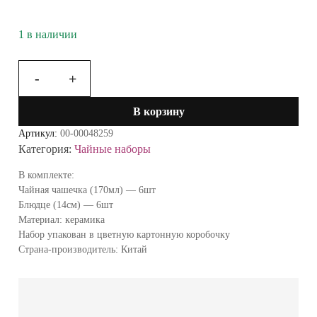
1 в наличии
-
+
Количество
товара
В корзину
Сервиз
чайный
Артикул:
00-00048259
12пр
Категория:
Чайные наборы
Ландыш
207942
В комплекте:
A5L-
Чайная чашечка (170мл) — 6шт
2
Блюдце (14см) — 6шт
Материал: керамика
Набор упакован в цветную картонную коробочку
Страна-производитель: Китай