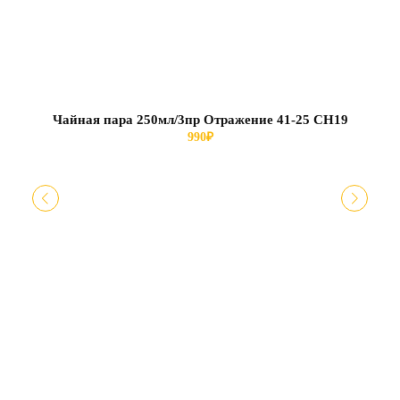
Чайная пара 250мл/3пр Отражение 41-25 СН19
Чай
990
₽
(го