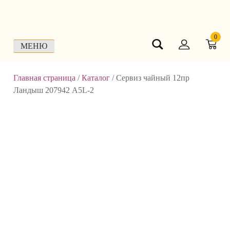
Skip
to
content
0
МЕНЮ
Главная страница
/
Каталог
/
Сервиз чайный 12пр
Ландыш 207942 A5L-2