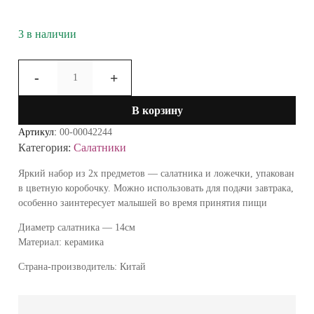
3 в наличии
Количество
-
+
товара
Салатник
В корзину
Помидорка
с
Артикул:
00-00042244
ложкой
Категория:
Салатники
в
п/
Яркий набор из 2х предметов — салатника и ложечки, упакован
уп
в цветную коробочку. Можно использовать для подачи завтрака,
41-
особенно заинтересует малышей во время принятия пищи
18
Диаметр салатника — 14см
СН15
Материал: керамика
Страна-производитель: Китай