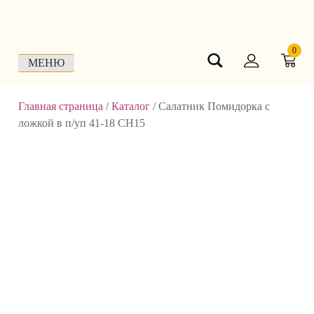
Skip
to
content
0
МЕНЮ
Главная страница
/
Каталог
/
Салатник Помидорка с
ложкой в п/уп 41-18 СН15