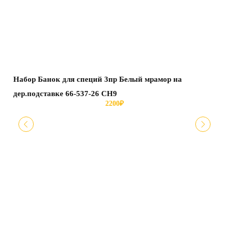
Набор Банок для специй 3пр Белый мрамор на
Ба
дер.подставке 66-537-26 СН9
2200
₽