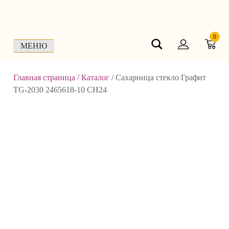
Skip
to
content
0
МЕНЮ
Главная страница
/
Каталог
/
Сахарница стекло Графит
TG-2030 2465618-10 СН24