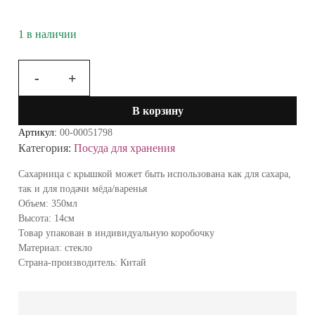
1 в наличии
-
+
Количество
товара
В корзину
Сахарница
стекло
Артикул:
00-00051798
Графит
Категория:
Посуда для хранения
TG-
2030
Сахарница с крышкой может быть использована как для сахара,
2465618-
так и для подачи мёда/варенья
10
Объем: 350мл
СН24
Высота: 14см
Товар упакован в индивидуальную коробочку
Материал: стекло
Страна-производитель: Китай