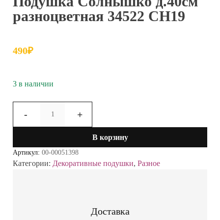
Подушка Солнышко д.40см
разноцветная 34522 СН19
490
₽
3 в наличии
Количество
-
+
товара
Подушка
В корзину
Солнышко
д.40см
Артикул:
00-00051398
разноцветная
Категории:
Декоративные подушки
,
Разное
34522
СН19
Доставка