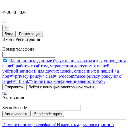
© 2020-2026
×
×
Вход
Регистрация
Вход / Регистрация
Номер телефона
Ваши личные данные будут использоваться для упрощения
вашей работы с сайтом, управления доступом к вашей
учётной записи и для других целей, описанных в нашей <a
href="/privacy-policy/" class="woocommerce-privacy-policy-link"
target="_blank">политика конфиденциальности</a>.
Отправить
Войти с помощью электронной почты
(x)
Активация
Security code
Активировать
Send code again
Изменить номер телефона?
Изменить адрес электронной