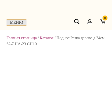
Skip
to
content
0
МЕНЮ
Главная страница
/
Каталог
/
Поднос Резка дерево д.34см
62-7 НА-23 СН10