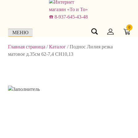
Skip
to
content
0
МЕНЮ
Главная страница
/
Каталог
/
Поднос Лилия резка
матовое д.35см 62-7,4 СН10,13