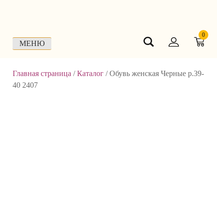
Skip
to
content
0
МЕНЮ
Главная страница
/
Каталог
/
Обувь женская Черные р.39-
40 2407