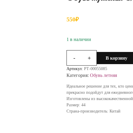
550
₽
1 в наличии
-
+
В корзину
Количество
товара
Артикул:
РТ-00055085
Обувь
Категория:
Обувь летняя
мужская
Синие
Идеальное решение для тех, кто цен
р.44
прекрасно подойдут для ежедневного
7022
Изготовлены из высококачественной
Размер: 44
Страна-производитель: Китай