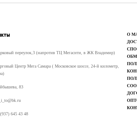
акты
О М
ДОС
СПО
рковый переулок,3 (напротив ТЦ Мегасити, в ЖК Владимир)
ОБМ
ПОЛ
рговый Центр Мега Самара ( Московское шоссе, 24-й километр,
КОН
ра)
ПОЛ
COO
йбышева, 83
ДОГ
_i_to@bk.ru
ОПТ
КОН
(937) 645 43 48