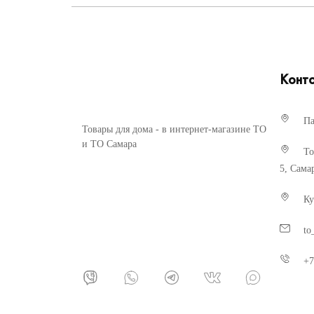
Конт
Па
Товары для дома - в интернет-магазине ТО
и ТО Самара
То
5, Сама
Ку
to
+7