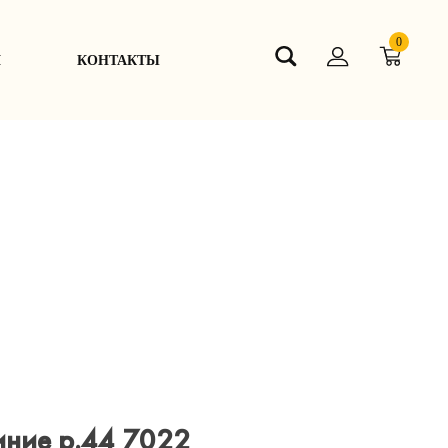
0
Я
КОНТАКТЫ
иние р.44 7022