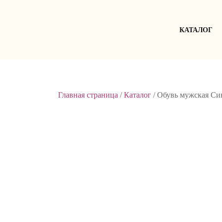
Skip
to
content
КАТАЛОГ
Главная страница
/
Каталог
/
Обувь мужская Син