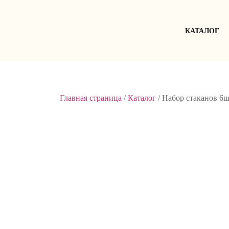
Skip
to
content
КАТАЛОГ
Главная страница
/
Каталог
/
Набор стаканов 6ш