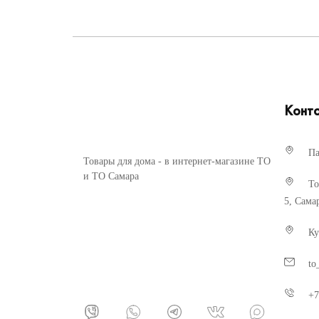
Конт
Па
Товары для дома - в интернет-магазине ТО
и ТО Самара
То
5, Сама
Ку
to
+7