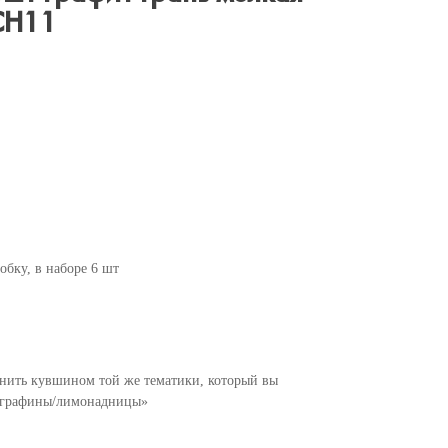
СН11
обку, в наборе 6 шт
нить кувшином той же тематики, который вы
ы/графины/лимонадницы»