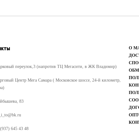
акты
О М
ДОС
СПО
рковый переулок,3 (напротив ТЦ Мегасити, в ЖК Владимир)
ОБМ
ПОЛ
рговый Центр Мега Самара ( Московское шоссе, 24-й километр,
КОН
ра)
ПОЛ
COO
йбышева, 83
ДОГ
_i_to@bk.ru
ОПТ
КОН
(937) 645 43 48