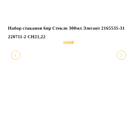
Набор стаканов 6пр Стекло 300мл Элегант 2165535-31
Ста
220711-2 СН21,22
Мед
1600
₽