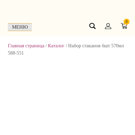
Skip
to
content
0
МЕНЮ
Главная страница
/
Каталог
/
Набор стаканов 6шт 570мл
588-551