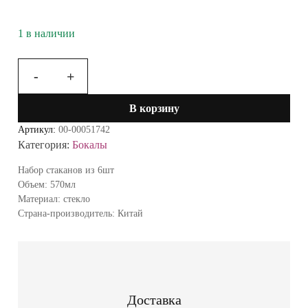
1 в наличии
-
+
Количество
товара
В корзину
Набор
стаканов
Артикул:
00-00051742
6шт
Категория:
Бокалы
570мл
588-
Набор стаканов из 6шт
551
Объем: 570мл
Материал: стекло
Страна-производитель: Китай
Доставка