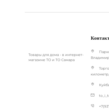
Контак
Парко
Товары для дома - в интернет-
Владимир
магазине ТО и ТО Самара
Торго
километр,
Куйб
to_i_
+7(93