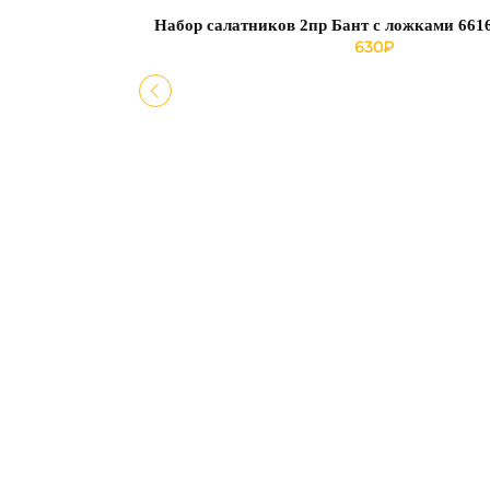
Набор салатников 2пр Бант с ложками 661
630
₽