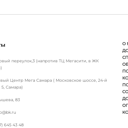
О 
ты
Д
С
вый переулок,3 (напротив ТЦ Мегасити, в ЖК
ОБ
)
П
К
вый Центр Мега Самара ( Московское шоссе, 24-й
П
 5, Самара)
CO
ДО
ышева, 83
О
to@bk.ru
К
7) 645 43 48