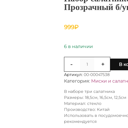
Прозрачный б/уп
999
₽
6 в наличии
Количество
-
+
В к
товара
Набор
Артикул:
00-00047538
салатников
Категория:
Миски и салат
3пр
стекло
В наборе три салатника
Прозрачный
Размеры: 18,5см, 16,5см, 12,5см
б/
Материал: стекло
уп
Производство: Китай
0616-
Использовать в посудомоечн
1
рекомендуется
СН19,23,25