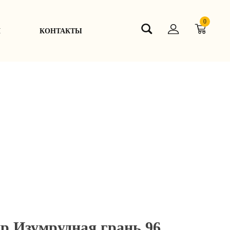
0
Я
КОНТАКТЫ
р Изумрудная грань 96