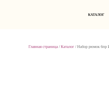
Skip
to
content
КАТАЛОГ
Главная страница
/
Каталог
/
Набор рюмок 6пр 