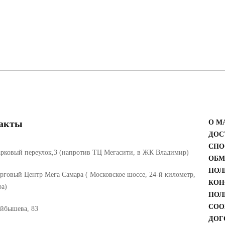
акты
О М
ДОС
СПО
рковый переулок,3 (напротив ТЦ Мегасити, в ЖК Владимир)
ОБМ
ПОЛ
рговый Центр Мега Самара ( Московское шоссе, 24-й километр,
КОН
ра)
ПОЛ
COO
йбышева, 83
ДОГ