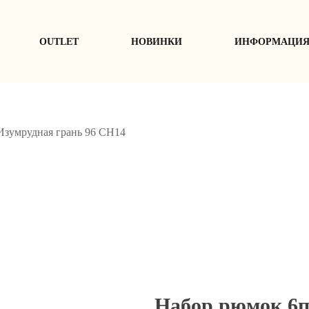
ОUTLET
НОВИНКИ
ИНФОРМАЦИ
Изумрудная грань 96 СН14
Набор рюмок 6п