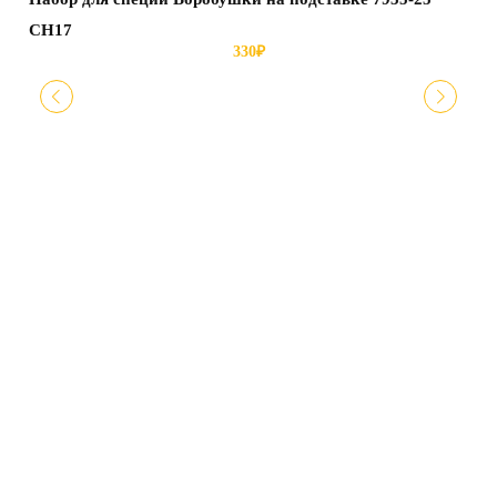
СН17
330
₽