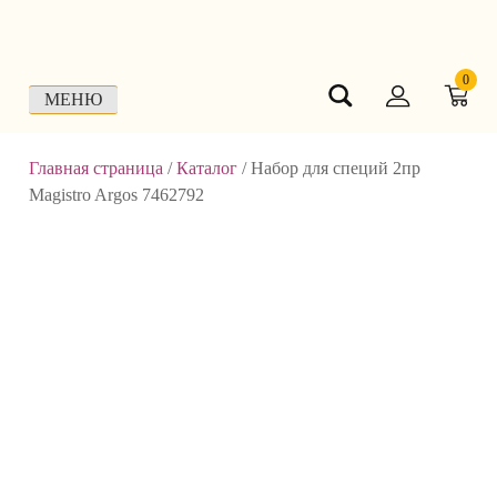
Skip
to
content
0
МЕНЮ
Главная страница
/
Каталог
/
Набор для специй 2пр
Magistro Argos 7462792