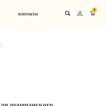
0
Я
КОНТАКТЫ
0С
для шампанского