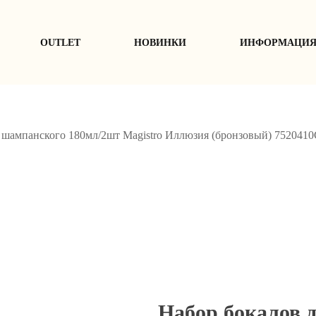
ОUTLET
НОВИНКИ
ИНФОРМАЦИ
 шампанского 180мл/2шт Magistro Иллюзия (бронзовый) 752041
Набор бокалов 