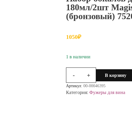
180мл/2шт Magi
(бронзовый) 75
1050
₽
1 в наличии
-
+
В корзину
Количество
товара
Артикул:
00-00046395
Набор
Категория:
Фужеры для вина
бокалов
для
шампанского
180мл/2шт
Magistro
Иллюзия