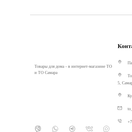
Конт
Па
Товары для дома - в интернет-магазине ТО
и ТО Самара
То
5, Сама
Ку
to
+7