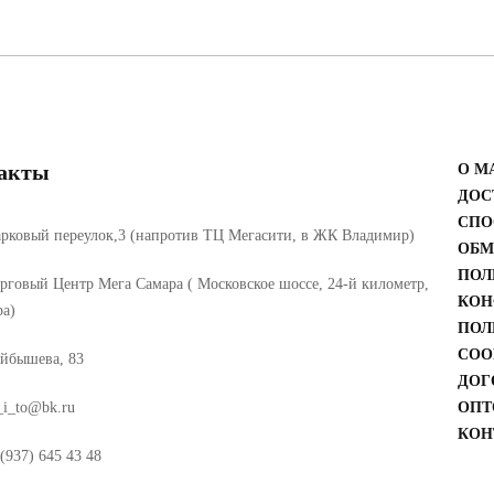
акты
О М
ДОС
СПО
рковый переулок,3 (напротив ТЦ Мегасити, в ЖК Владимир)
ОБМ
ПОЛ
рговый Центр Мега Самара ( Московское шоссе, 24-й километр,
КОН
ра)
ПОЛ
COO
йбышева, 83
ДОГ
_i_to@bk.ru
ОПТ
КОН
(937) 645 43 48