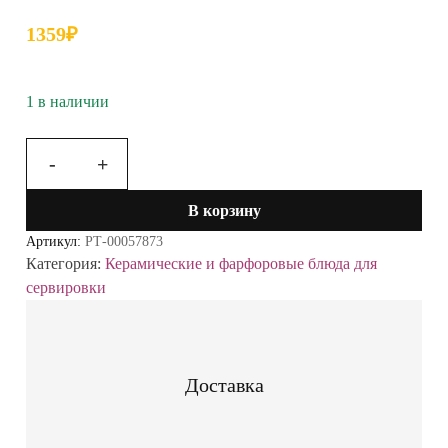
1359
₽
1 в наличии
-
+
Количество
товара
В корзину
Менажница
32*18,5*12см
Артикул:
РТ-00057873
Стекло
Категория:
Керамические и фарфоровые блюда для
на
сервировки
ножке
588-
697
Доставка