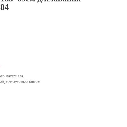
184
я
ого материала.
ый, испытанный винил.