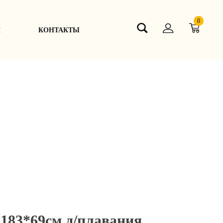
0
Я
КОНТАКТЫ
 183*69см д/плавания