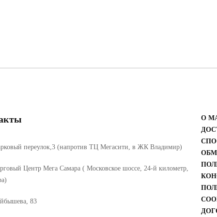
акты
О М
ДОС
СПО
рковый переулок,3 (напротив ТЦ Мегасити, в ЖК Владимир)
ОБМ
ПОЛ
рговый Центр Мега Самара ( Московское шоссе, 24-й километр,
КОН
ра)
ПОЛ
COO
йбышева, 83
ДОГ