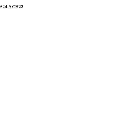
6624-9 СН22