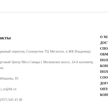
акты
О М
ДОС
СПО
рковый переулок,3 (напротив ТЦ Мегасити, в ЖК Владимир)
ОБМ
ПОЛ
рговый Центр Мега Самара ( Московское шоссе, 24-й километр,
КОН
ра)
ПОЛ
COO
йбышева, 83
ДОГ
_i_to@bk.ru
ОПТ
КОН
(937) 645 43 48