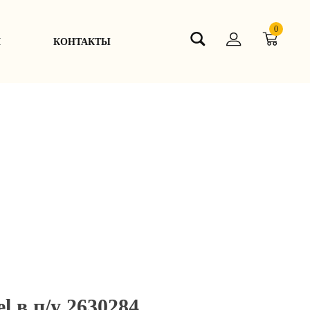
0
Я
КОНТАКТЫ
l в п/у 2630284