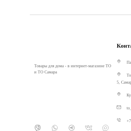
Конт
Па
Товары для дома - в интернет-магазине ТО
и ТО Самара
То
5, Сама
Ку
to
+7