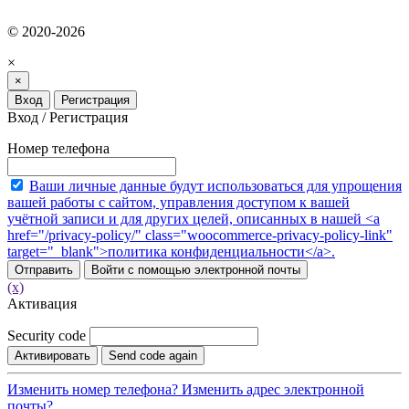
© 2020-2026
×
×
Вход
Регистрация
Вход / Регистрация
Номер телефона
Ваши личные данные будут использоваться для упрощения
вашей работы с сайтом, управления доступом к вашей
учётной записи и для других целей, описанных в нашей <a
href="/privacy-policy/" class="woocommerce-privacy-policy-link"
target="_blank">политика конфиденциальности</a>.
Отправить
Войти с помощью электронной почты
(x)
Активация
Security code
Активировать
Send code again
Изменить номер телефона?
Изменить адрес электронной
почты?