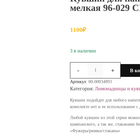
мелкая 96-029 
1100
₽
3 в наличии
Количество
-
+
В к
товара
Кувшин
Артикул:
00-00034893
для
Категория:
Лимонадницы и ку
напитков
Бирюзовая
Кувшин подойдет для любого напит
грань
комплекте нет и ее использование 
мелкая
Любой кувшин из этой серии можно
96-
шампанского, а так же, стаканами б
029
«Фужеры/рюмки/стаканы»
СН11