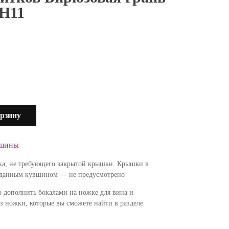
СН11
орзину
вшины
ка, не требующего закрытой крышки. Крышки в
с данным кувшином — не предусмотрено
 дополнить бокалами на ножке для вина и
ез ножки, которые вы сможете найти в разделе