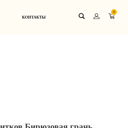
0
Я
КОНТАКТЫ
итков Бирюзовая грань