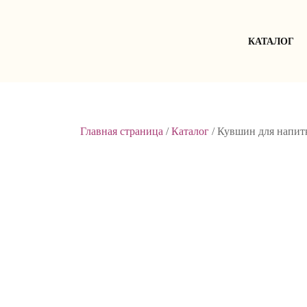
Skip
to
content
КАТАЛОГ
Главная страница
/
Каталог
/
Кувшин для напитк