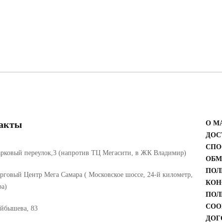
акты
О М
ДОС
СПО
рковый переулок,3 (напротив ТЦ Мегасити, в ЖК Владимир)
ОБМ
ПОЛ
рговый Центр Мега Самара ( Московское шоссе, 24-й километр,
КОН
ра)
ПОЛ
COO
йбышева, 83
ДОГ