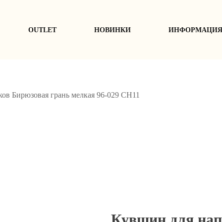
ОUTLET
НОВИНКИ
ИНФОРМАЦИ
ов Бирюзовая грань мелкая 96-029 СН11
Кувшин для нап