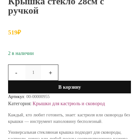
Крышка стекло 28см с
ручкой
519
₽
2 в наличии
Количество
-
+
товара
Крышка
В корзину
стекло
28см
Артикул:
00-00000955
с
Категория:
Крышки для кастрюль и сковород
ручкой
Каждый, кто любит готовить, знает: кастрюля или сковорода без
крышки — инструмент наполовину бесполезный.
Универсальная стеклянная крышка подходит для сковороды,
кастрюли, ковша или любой посуды соответствующего размера.