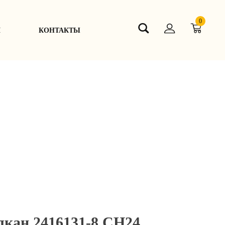
0
Я
КОНТАКТЫ
лкан 2416131-8 СН24