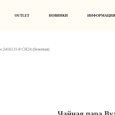
ОUTLET
НОВИНКИ
ИНФОРМАЦИ
н 2416131-8 СН24 (бежевая)
Чайная пара Ву