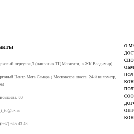
акты
О М
ДОС
СПО
рковый переулок,3 (напротив ТЦ Мегасити, в ЖК Владимир)
ОБМ
ПОЛ
рговый Центр Мега Самара ( Московское шоссе, 24-й километр,
КОН
ра)
ПОЛ
COO
йбышева, 83
ДОГ
_i_to@bk.ru
ОПТ
КОН
(937) 645 43 48