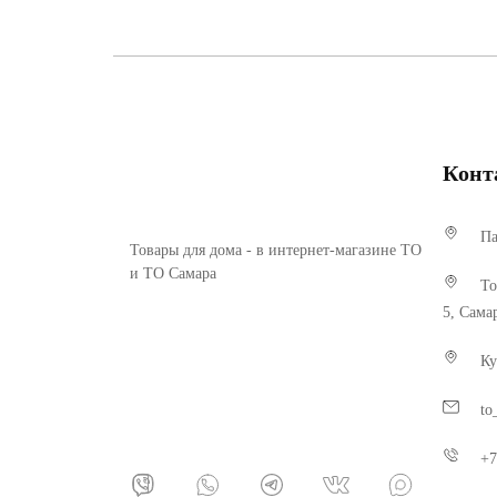
Конт
Па
Товары для дома - в интернет-магазине ТО
и ТО Самара
То
5, Сама
Ку
to
+7