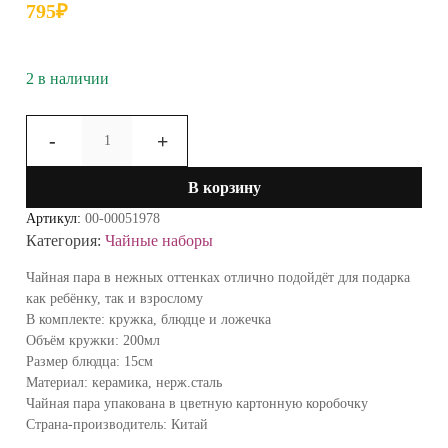
795
₽
2 в наличии
Количество
-
+
товара
Чайная
В корзину
пара
Цветок
Артикул:
00-00051978
с
Категория:
Чайные наборы
ложкой
247841-
Чайная пара в нежных оттенках отлично подойдёт для подарка
11
как ребёнку, так и взрослому
СН24
В комплекте: кружка, блюдце и ложечка
(голубой)
Объём кружки: 200мл
Размер блюдца: 15см
Материал: керамика, нерж.сталь
Чайная пара упакована в цветную картонную коробочку
Страна-производитель: Китай