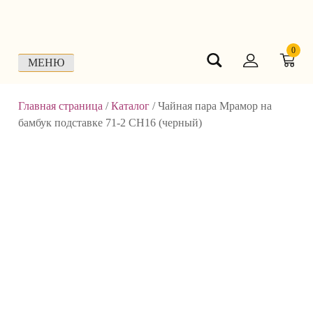
Skip
to
content
0
МЕНЮ
Главная страница
/
Каталог
/
Чайная пара Мрамор на
бамбук подставке 71-2 СН16 (черный)