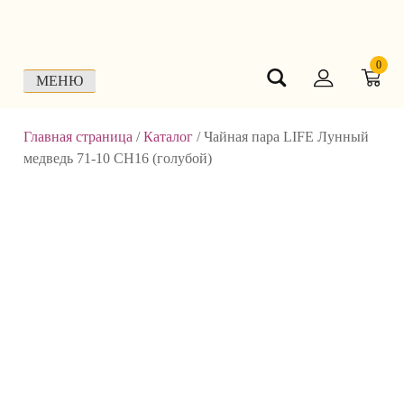
Skip
to
content
0
МЕНЮ
Главная страница
/
Каталог
/
Чайная пара LIFE Лунный
медведь 71-10 СН16 (голубой)