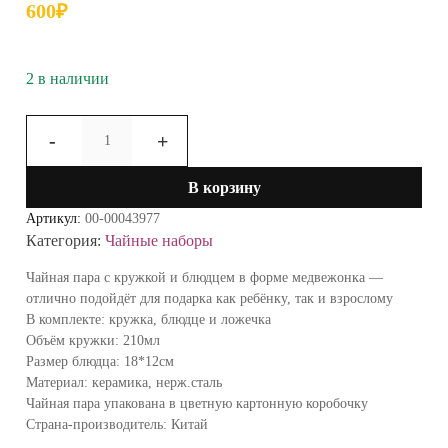
600
₽
2 в наличии
Количество
-
+
товара
Чайная
В корзину
пара
LIFE
Артикул:
00-00043977
Лунный
Категория:
Чайные наборы
медведь
71-
Чайная пара с кружкой и блюдцем в форме медвежонка —
10
отлично подойдёт для подарка как ребёнку, так и взрослому
СН16
В комплекте: кружка, блюдце и ложечка
(голубой)
Объём кружки: 210мл
Размер блюдца: 18*12см
Материал: керамика, нерж.сталь
Чайная пара упакована в цветную картонную коробочку
Страна-производитель: Китай