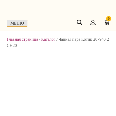
Skip
to
content
0
МЕНЮ
Главная страница
/
Каталог
/
Чайная пара Котик 207940-2
СН20