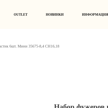
ОUTLET
НОВИНКИ
ИНФОРМАЦИ
стик 6шт. Мини 35675-8,4 СН16,18
Набор фужеров 