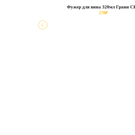
Фужер для вина 320мл Грани С
270
₽