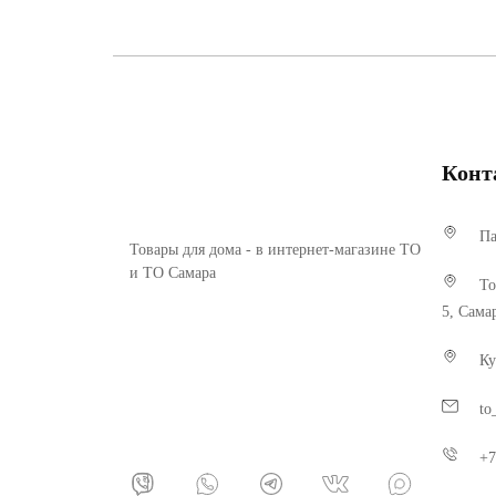
Конт
Па
Товары для дома - в интернет-магазине ТО
и ТО Самара
То
5, Сама
Ку
to
+7