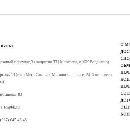
акты
О М
ДОС
СПО
рковый переулок,3 (напротив ТЦ Мегасити, в ЖК Владимир)
ОБМ
ПОЛ
рговый Центр Мега Самара ( Московское шоссе, 24-й километр,
КОН
ра)
ПОЛ
COO
йбышева, 83
ДОГ
_i_to@bk.ru
ОПТ
КОН
(937) 645 43 48