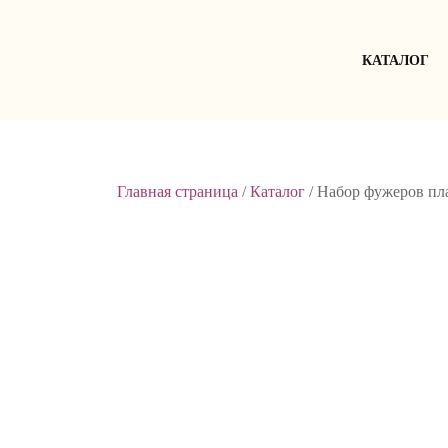
Skip
to
content
КАТАЛОГ
Главная страница
/
Каталог
/
Набор фужеров пла