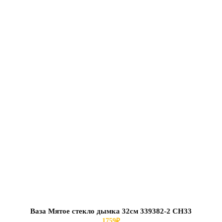
Ваза Мятое стекло дымка 32см 339382-2 СН33
1759
₽