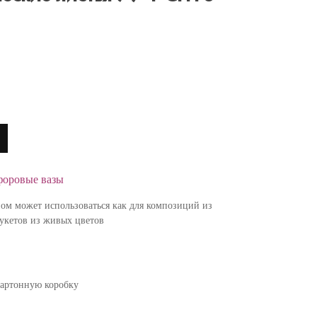
форовые вазы
ном может использоваться как для композиций из
букетов из живых цветов
картонную коробку