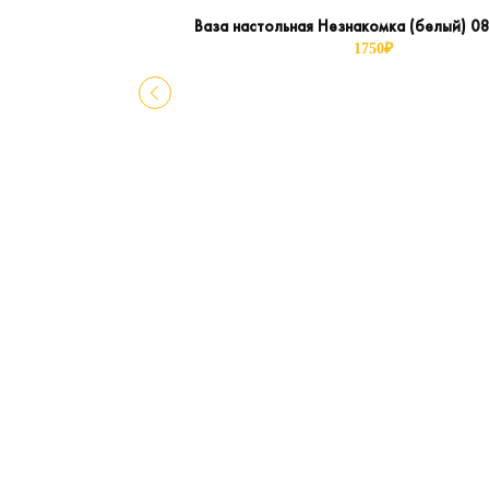
Ваза настольная Незнакомка (белый) 0
1750
₽