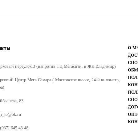
акты
О М
ДОС
СПО
рковый переулок,3 (напротив ТЦ Мегасити, в ЖК Владимир)
ОБМ
ПОЛ
рговый Центр Мега Самара ( Московское шоссе, 24-й километр,
КОН
ра)
ПОЛ
COO
йбышева, 83
ДОГ
_i_to@bk.ru
ОПТ
КОН
(937) 645 43 48