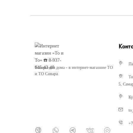
Конт
Па
Товары для дома - в интернет-магазине ТО
и ТО Самара
То
5, Сама
Ку
to
+7