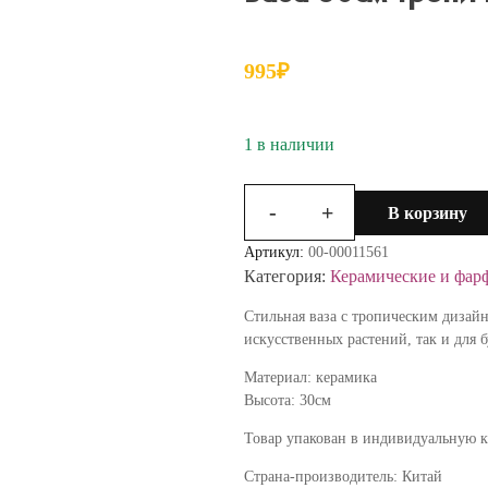
995
₽
1 в наличии
-
+
В корзину
Количество
товара
Артикул:
00-00011561
Ваза
Категория:
Керамические и фар
30см
Тропические
Стильная ваза с тропическим дизай
листья
искусственных растений, так и для 
79-
Материал: керамика
1
Высота: 30см
СН16
Товар упакован в индивидуальную 
Страна-производитель: Китай