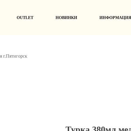
ОUTLET
НОВИНКИ
ИНФОРМАЦИ
я г.Пятигорск
Турка 380мл ме