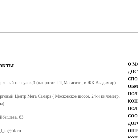
акты
О М
ДОС
СПО
рковый переулок,3 (напротив ТЦ Мегасити, в ЖК Владимир)
ОБМ
ПОЛ
рговый Центр Мега Самара ( Московское шоссе, 24-й километр,
КОН
ра)
ПОЛ
COO
йбышева, 83
ДОГ
_i_to@bk.ru
ОПТ