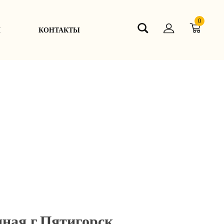
0
Я
КОНТАКТЫ
дная г.Пятигорск