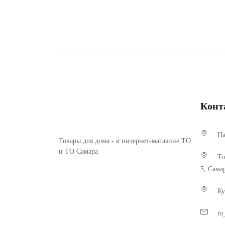
Конт
Па
Товары для дома - в интернет-магазине ТО
и ТО Самара
То
5, Сама
Ку
to