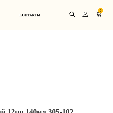
0
Я
КОНТАКТЫ
й 12пр 140мл 305-102