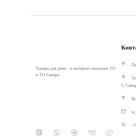
Конт
Па
Товары для дома - в интернет-магазине ТО
и ТО Самара
То
5, Сама
Ку
to
+7