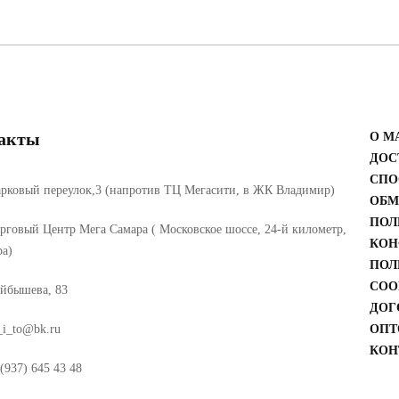
акты
О М
ДОС
СПО
рковый переулок,3 (напротив ТЦ Мегасити, в ЖК Владимир)
ОБМ
ПОЛ
рговый Центр Мега Самара ( Московское шоссе, 24-й километр,
КОН
ра)
ПОЛ
COO
йбышева, 83
ДОГ
_i_to@bk.ru
ОПТ
КОН
(937) 645 43 48