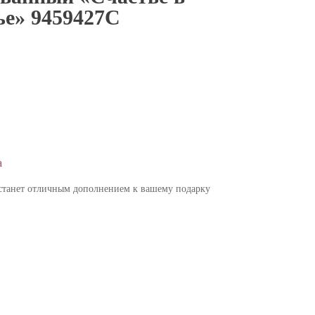
ье» 9459427С
а
 станет отличным дополнением к вашему подарку