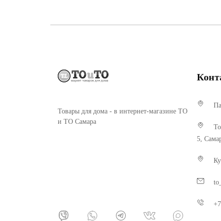
Конт
Па
Товары для дома - в интернет-магазине ТО
и ТО Самара
То
5, Сама
Ку
to
+7