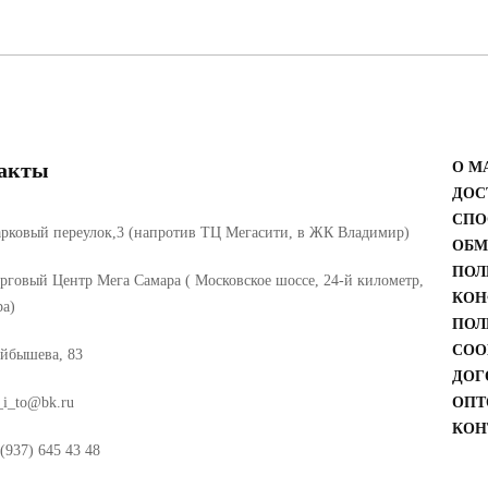
акты
О М
ДОС
СПО
рковый переулок,3 (напротив ТЦ Мегасити, в ЖК Владимир)
ОБМ
ПОЛ
рговый Центр Мега Самара ( Московское шоссе, 24-й километр,
КОН
ра)
ПОЛ
COO
йбышева, 83
ДОГ
_i_to@bk.ru
ОПТ
КОН
(937) 645 43 48