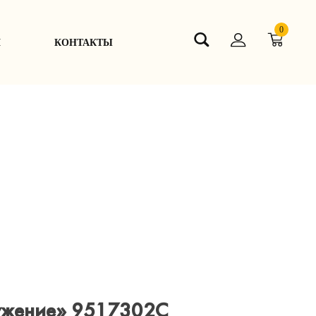
0
Я
КОНТАКТЫ
ужение» 9517302С