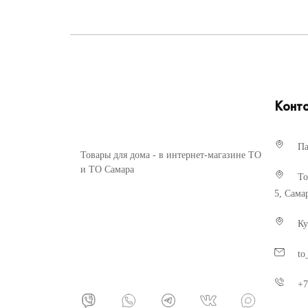
Конт
Па
Товары для дома - в интернет-магазине ТО
и ТО Самара
То
5, Сама
Ку
to
+7