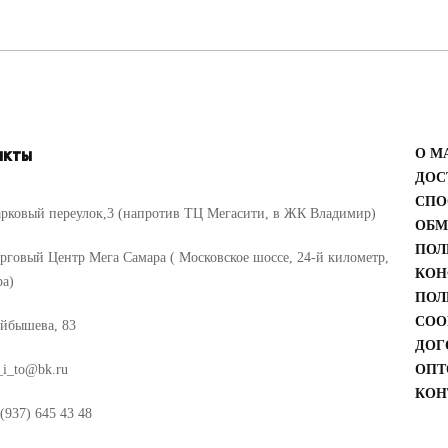
акты
О М
ДОС
СПО
рковый переулок,3 (напротив ТЦ Мегасити, в ЖК Владимир)
ОБМ
ПОЛ
рговый Центр Мега Самара ( Московское шоссе, 24-й километр,
КОН
ра)
ПОЛ
COO
йбышева, 83
ДОГ
_i_to@bk.ru
ОПТ
КОН
(937) 645 43 48