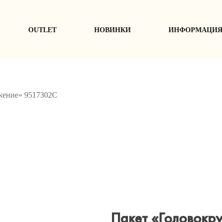
ОUTLET
НОВИНКИ
ИНФОРМАЦИ
жение» 9517302С
Пакет «Головокр