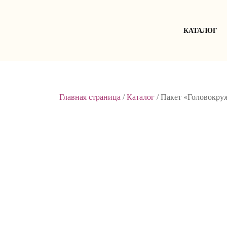
Skip
to
content
КАТАЛОГ
Главная страница
/
Каталог
/
Пакет «Головокру