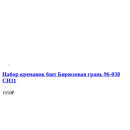
Набор креманок 6шт Бирюзовая грань 96-038
СН11
1050
₽