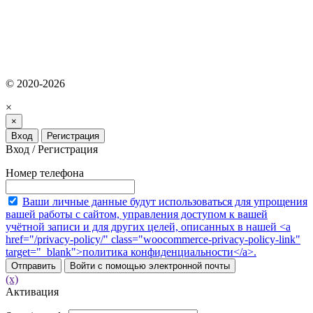
© 2020-2026
×
×
Вход
Регистрация
Вход / Регистрация
Номер телефона
Ваши личные данные будут использоваться для упрощения
вашей работы с сайтом, управления доступом к вашей
учётной записи и для других целей, описанных в нашей <a
href="/privacy-policy/" class="woocommerce-privacy-policy-link"
target="_blank">политика конфиденциальности</a>.
Отправить
Войти с помощью электронной почты
(x)
Активация