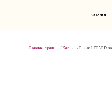
Skip
to
content
КАТАЛОГ
Главная страница
/
Каталог
/
Блюдо LEFARD ова