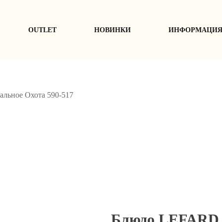
ОUTLET
НОВИНКИ
ИНФОРМАЦИ
льное Охота 590-517
Блюдо LEFARD о