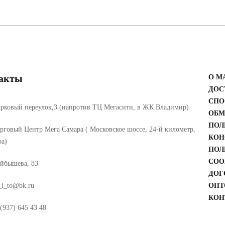
акты
О М
ДОС
СПО
рковый переулок,3 (напротив ТЦ Мегасити, в ЖК Владимир)
ОБМ
ПОЛ
рговый Центр Мега Самара ( Московское шоссе, 24-й километр,
КОН
ра)
ПОЛ
COO
йбышева, 83
ДОГ
_i_to@bk.ru
ОПТ
КОН
(937) 645 43 48