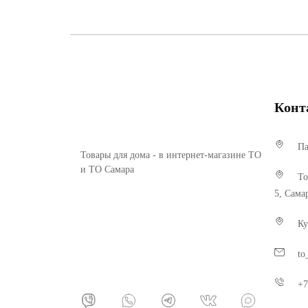
Конт
Па
Товары для дома - в интернет-магазине ТО
и ТО Самара
То
5, Сама
Ку
to
+7