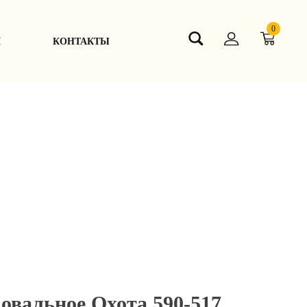
0
Я
КОНТАКТЫ
вальное Охота 590-517