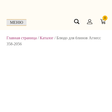
Skip
to
content
0
МЕНЮ
Главная страница
/
Каталог
/
Блюдо для блинов Агнесс
358-2056