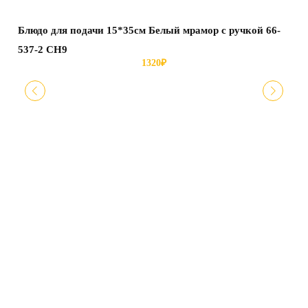
Блюдо для подачи 15*35см Белый мрамор с ручкой 66-
Мен
537-2 СН9
427
1320
₽