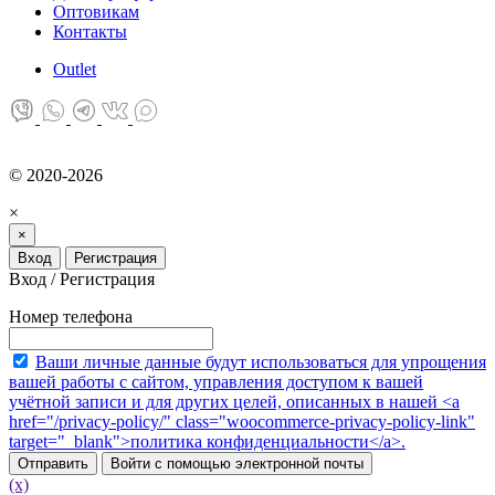
Оптовикам
Контакты
Оutlet
© 2020-2026
×
×
Вход
Регистрация
Вход / Регистрация
Номер телефона
Ваши личные данные будут использоваться для упрощения
вашей работы с сайтом, управления доступом к вашей
учётной записи и для других целей, описанных в нашей <a
href="/privacy-policy/" class="woocommerce-privacy-policy-link"
target="_blank">политика конфиденциальности</a>.
Отправить
Войти с помощью электронной почты
(x)