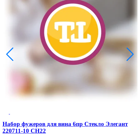
Набор фужеров для вина 6пр Стекло Элегант
220711-10 СН22
9