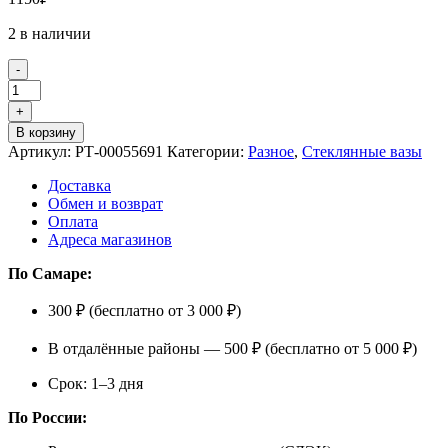
2 в наличии
-
Количество
товара
+
Ваза
В корзину
Стекло
Артикул:
РТ-00055691
Категории:
Разное
,
Стеклянные вазы
L30
2765672-
Доставка
13
Обмен и возврат
СН27
Оплата
Адреса магазинов
По Самаре:
300 ₽ (бесплатно от 3 000 ₽)
В отдалённые районы — 500 ₽ (бесплатно от 5 000 ₽)
Срок: 1–3 дня
По России: